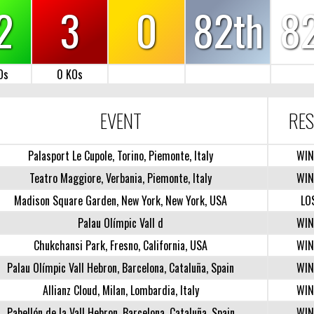
2
3
0
82th
8
Os
0 KOs
EVENT
RES
Palasport Le Cupole, Torino, Piemonte, Italy
WIN
Teatro Maggiore, Verbania, Piemonte, Italy
WIN
Madison Square Garden, New York, New York, USA
LO
Palau Olímpic Vall d
WIN
Chukchansi Park, Fresno, California, USA
WIN
Palau Olímpic Vall Hebron, Barcelona, Cataluña, Spain
WIN
Allianz Cloud, Milan, Lombardia, Italy
WIN
Pabellón de la Vall Hebron, Barcelona, Cataluña, Spain
WIN