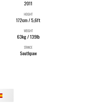
2011
HEIGHT
172cm / 5,6ft
WEIGHT
63kg / 139lb
STANCE
Southpaw