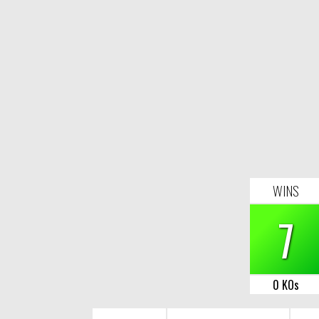
WINS
7
0 KOs