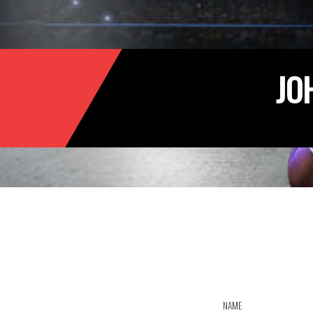
JO
NAME